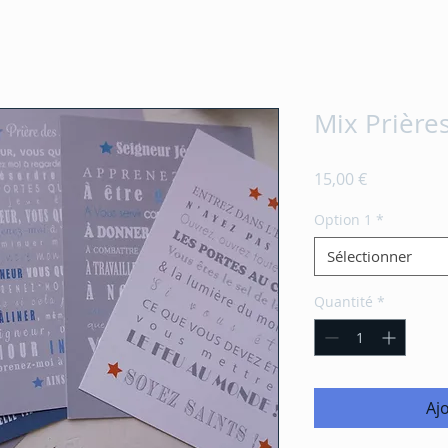
Mix Prière
Prix
15,00 €
Option 1
*
Sélectionner
Quantité
*
Aj