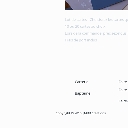
Lot de cartes - Choisissez les cartes q
10 ou 20 cartes au choix
Lors de la commande, précisez-nous l
Frais de port inclus
Carterie
Faire
Faire
Baptême
Faire
Copyright © 2016 |MBB Créations