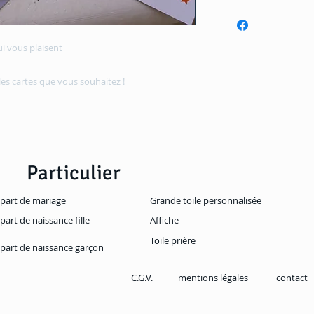
ui vous plaisent
es cartes que vous souhaitez !
Particulier
-part de mariage
Grande toile personnalisée
-part de naissance fille
Affiche
Toile prière
-part de naissance garçon
C.G.V.
mentions légales
contact