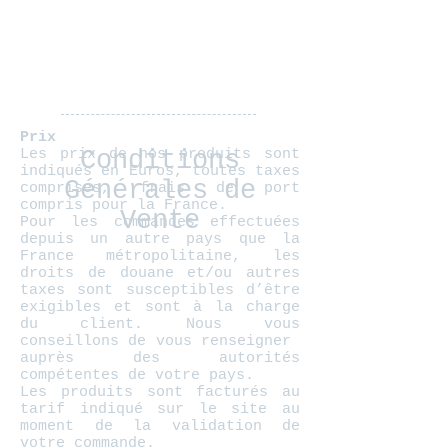
Prix
Les prix de nos produits sont
Conditions
indiqués en Euros, toutes taxes
Générales de
comprises, frais de port
compris pour la France.
Vente
Pour les commandes effectuées
depuis un autre pays que la
France métropolitaine, les
droits de douane et/ou autres
taxes sont susceptibles d’être
exigibles et sont à la charge
du client. Nous vous
conseillons de vous renseigner
auprès des autorités
compétentes de votre pays.
Les produits sont facturés au
tarif indiqué sur le site au
moment de la validation de
votre commande.