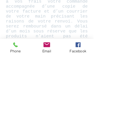
à vos frais votre commande
accompagnée d’une copie de
votre facture et d’un courrier
de votre main précisant les
raisons de votre renvoi. Vous
serez remboursé dans un délai
d’un mois sous réserve que les
produits n’aient pas été
utilisés ou endommagés. Tout
produit personnalisé ne sera ni
Phone
Email
Facebook
repris, ni échangé (Loi n°
2014-
344
du 17 mars 2014 - art.3).
Pour procéder au retour, merci
d'accorder le plus grand soin à
l'emballage. Nous vous
recommandons d'opter pour un
mode de livraison avec suivi du
type "Colissimo" et de
conserver le numéro de suivi.
Effectivement, si la Poste
égarait le colis et que vous ne
disposiez pas de preuve de
dépôt, nous ne serions pas en
mesure de vous rembourser.