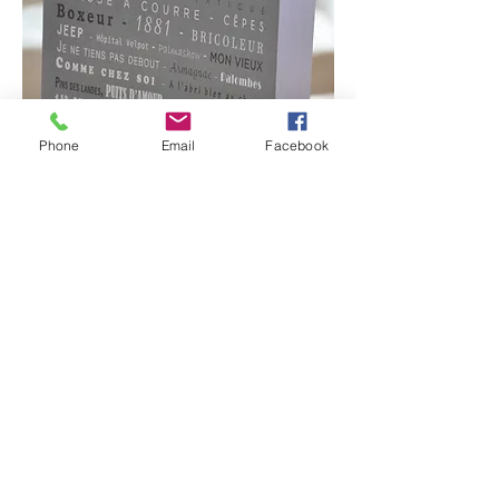
Phone
Email
Facebook
PERSONNALISEE
Découvrir
Copyright © 2016 |MBB Créations
www.mbbcreations.com
Tous droits réservés
mentions légales