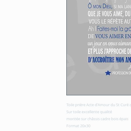
Toile prière Acte d'Amour du St Curé 
Sur toile excellente qualité
montée sur châssis cadre bois épais
Format 20x30