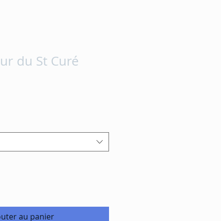
ur du St Curé
outer au panier