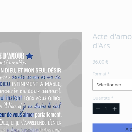
Acte d'amo
d'Ars
Prix
36,00 €
Format
*
Sélectionner
Quantité
*
Aj