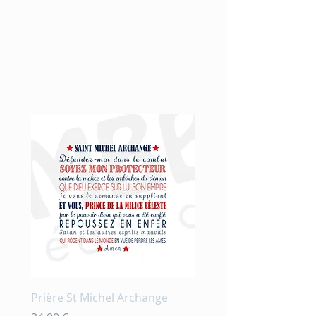
Nouveauté
Prière St Michel Archange
Prière et fleurs en aqu