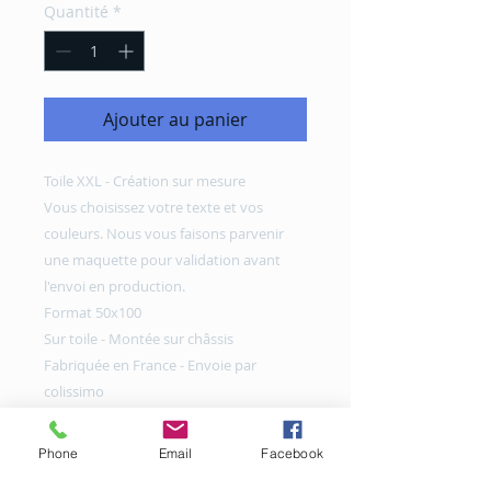
Quantité
*
Ajouter au panier
Toile XXL - Création sur mesure
Vous choisissez votre texte et vos
couleurs. Nous vous faisons parvenir
une maquette pour validation avant
l'envoi en production.
Format 50x100
Sur toile - Montée sur châssis
Fabriquée en France - Envoie par
colissimo
Phone
Email
Facebook