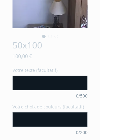
50x100
Prix
100,00 €
Votre texte (facultatif)
0/500
Votre choix de couleurs (facultatif)
0/200