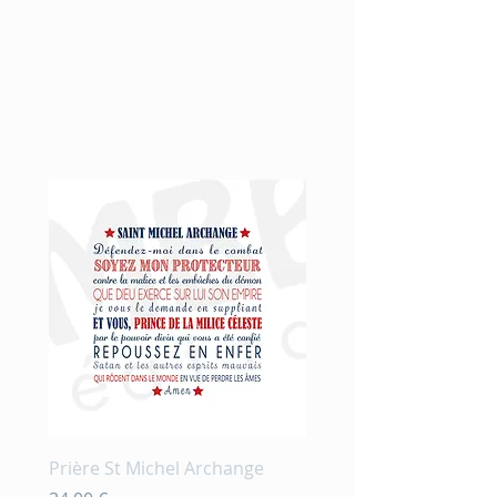
Nouveauté
Prière St Michel Archange
Prière et fleurs en aqu