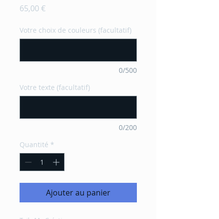
Prix
65,00 €
Votre choix de couleurs (facultatif)
0/500
Votre texte (facultatif)
0/200
Quantité
*
Ajouter au panier