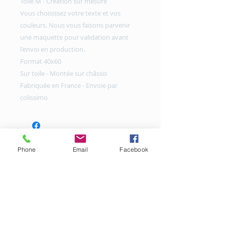
Toile M - Création sur mesure
Vous choisissez votre texte et vos
couleurs. Nous vous faisons parvenir
une maquette pour validation avant
l'envoi en production.
Format 40x60
Sur toile - Montée sur châssis
Fabriquée en France - Envoie par
colissimo
Phone
Email
Facebook
Copyright © 2016 |MBB Créations
www.mbbcreations.com
Tous droits réservés
mentions légales