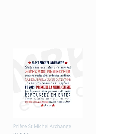
Nouveauté
Prière St Michel Archange
Prière et fleurs en aqu