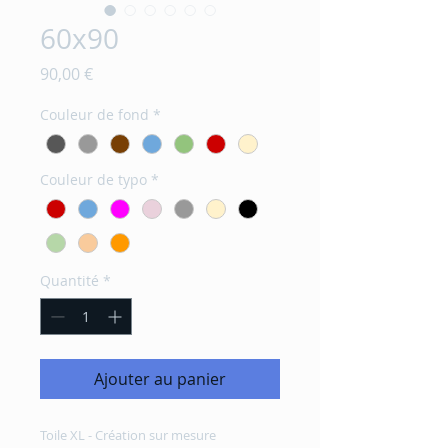
60x90
Prix
90,00 €
Couleur de fond
*
Couleur de typo
*
Quantité
*
Ajouter au panier
Toile XL - Création sur mesure