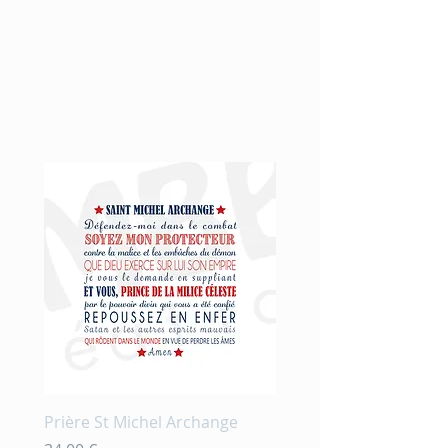
Nouveauté
Prière St Michel Archange
Prière et fleurs en aqu