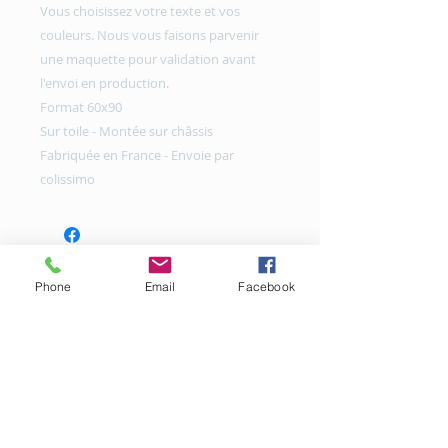
Vous choisissez votre texte et vos
couleurs. Nous vous faisons parvenir
une maquette pour validation avant
l'envoi en production.
Format 60x90
Sur toile - Montée sur châssis
Fabriquée en France - Envoie par
colissimo
Phone
Email
Facebook
Copyright © 2016 |MBB Créations
www.mbbcreations.com
Tous droits réservés
mentions légales