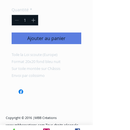
Quantité
*
Ajouter au panier
Toile la Loi scoute (Europe)
Format 20x20 fond bleu nuit
Sur toile montée sur Châssis
Envoi par colissimo
Copyright © 2016 |MBB Créations
www.mbbcreations.com
Tous droits réservés