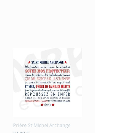
Nouveauté
Prière St Michel Archange
Prière et fleurs en aqu