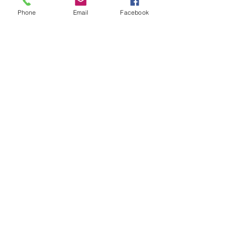
Phone
Email
Facebook
mentions légales
Particulier
Professionnel
Carterie
Faire-part de naissance fille
Faire-part de mariage
Baptême