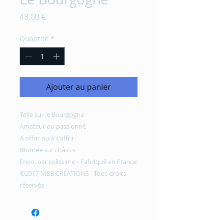
Prix
48,00 €
Quantité
*
Ajouter au panier
Toile sur le Bourgogne
Amateur ou passionné
A offrir ou à s'offrir
Montée sur châssis
Envoi par colissimo - Fabriqué en France
©2017 MBB CREATIONS - Tous droits
réservés 