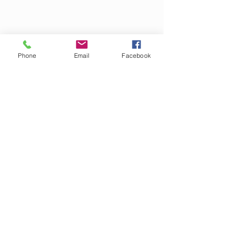
Copyright © 2016 |MBB Créations
www.mbbcreations.com
Tous droits réservés
Phone
Email
Facebook
mentions légales
Particulier
Professionnel
Carterie