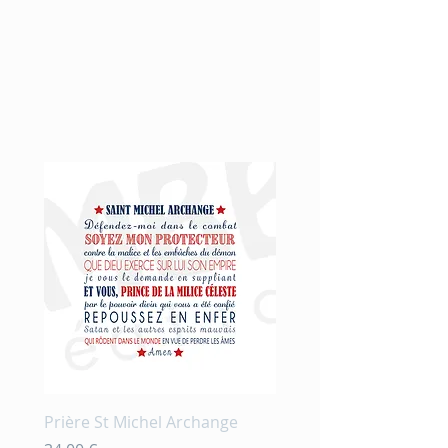
Nouveauté
Prière St Michel Archange
Prière et fleurs en aqu