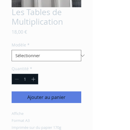
Les Tables de
Multiplication
Prix
18,00 €
Modèle
*
Quantité
*
Ajouter au panier
Affiche 
Format A3
Imprimée sur du papier 170g