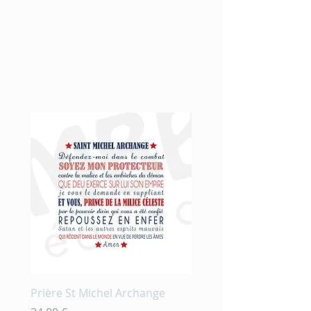
Nouveauté
Prière St Michel Archange
Prière et fleurs en aqu