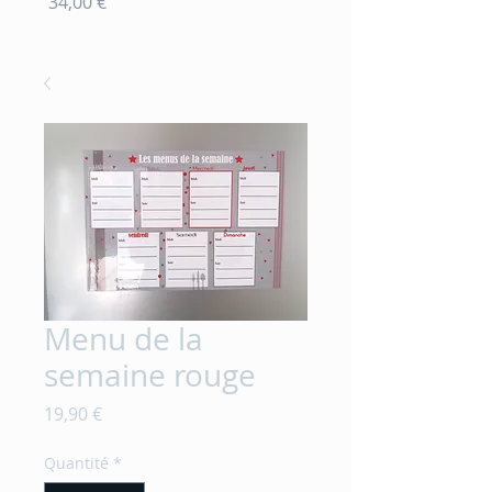
Prix
Prix
34,00 €
20,00 €
Menu de la
semaine rouge
Prix
19,90 €
Quantité
*