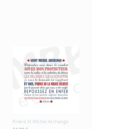
Nouveauté
Prière St Michel Archange
Prière et fleurs en aqu