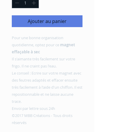
Ajouter au panier
Pour une bonne organisation
quotidienne, optez pour ce
magnet
effaçable à sec
Il s'aimante très facilement sur votre
frigo. Il ne craint pas l'eau.
Le conseil : Ecrire sur votre magnet avec
des feutres adaptés et effacer ensuite
très facilement à l'aide d'un chiffon. Il est
repositionnable et ne laisse aucune
trace.
Envoi par lettre sous 24h
©2017 MBB Créations - Tous droits
réservés