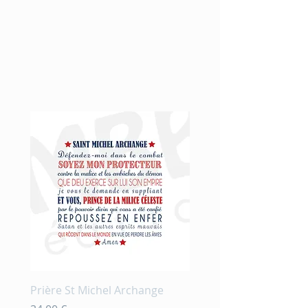
Nouveauté
Prière St Michel Archange
Prière et fleurs en aqu