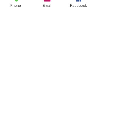
Phone
Email
Facebook
mentions légales
Particulier
Professionnel
Carterie
Faire-part de naissance fille
Faire-part de mariage
Baptême