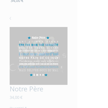
Prix
Prix
34,00 €
20,00 €
Notre Père
Prix
34,00 €