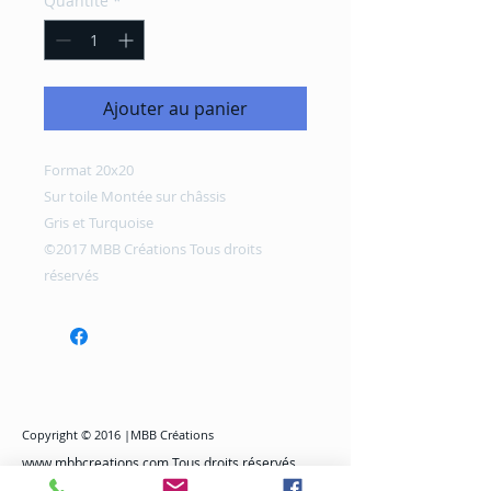
Quantité
*
Ajouter au panier
Format 20x20
Sur toile Montée sur châssis
Gris et Turquoise
©2017 MBB Créations Tous droits
réservés
Copyright © 2016 |MBB Créations
www.mbbcreations.com
Tous droits réservés