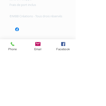
Frais de port inclus
©MBB Créations - Tous drois réservés
Phone
Email
Facebook
Copyright © 2016 |MBB Créations
www.mbbcreations.com
Tous droits réservés
mentions légales
Particulier