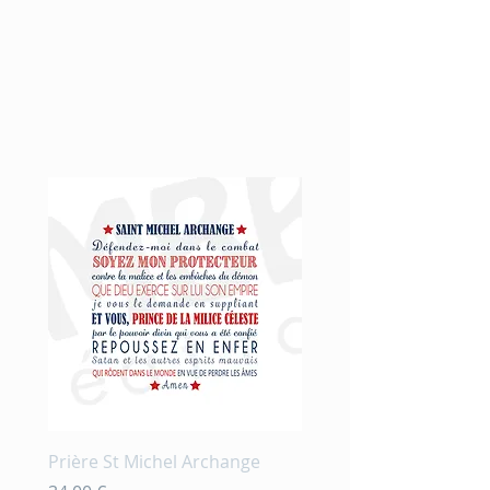
Nouveauté
Prière St Michel Archange
Prière et fleurs en aqu