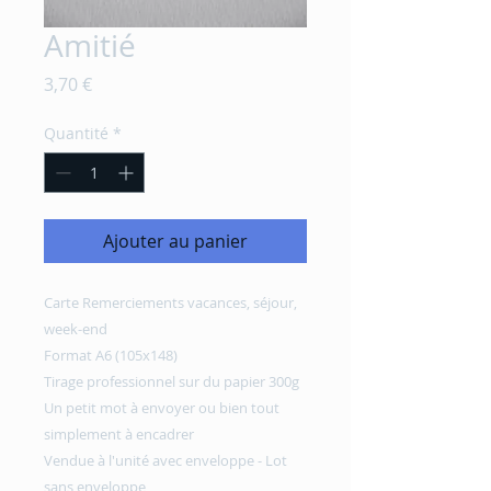
Amitié
Prix
3,70 €
Quantité
*
Ajouter au panier
Carte Remerciements vacances, séjour,
week-end
Format A6 (105x148)
Tirage professionnel sur du papier 300g
Un petit mot à envoyer ou bien tout
simplement à encadrer
Vendue à l'unité avec enveloppe - Lot
sans enveloppe