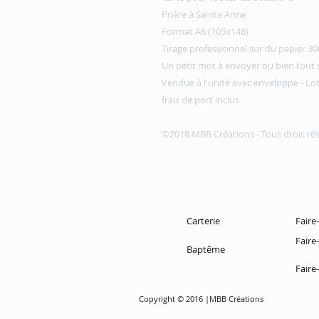
Prière à Sainte Anne
Format A6 (105x148)
Tirage professionnel sur du papier 3
Un petit mot à envoyer ou bien tout
Vendue à l'unité avec enveloppe - Lo
frais de port inclus
©2018 MBB Créations - Tous drois ré
Carterie
Faire
Faire
Baptême
Faire
Copyright © 2016 |MBB Créations