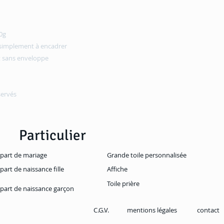
00g
 simplement à encadrer
t sans enveloppe
servés
Particulier
-part de mariage
Grande toile personnalisée
-part de naissance fille
Affiche
Toile prière
-part de naissance garçon
C.G.V.
mentions légales
contact