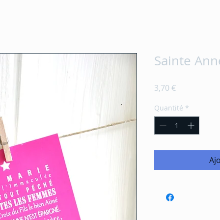
Sainte Ann
Prix
3,70 €
Quantité
*
Aj